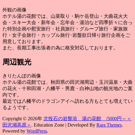
外観の画像
ホテル湯の花館では、山菜取り・駒ケ岳登山・大曲花火大
会・スキー大会・新年会・忘年会・湯治など四季折々に合っ
た特別企画や慰安旅行・社員旅行・グループ旅行・家族旅
行・女子会旅行・カップル旅行･岩盤欲日帰り旅行企画をご
用意しております。
また、長期工事出張者の為に格安対応しております。
周辺観光
きりたんぽの画像
ホテル湯の花館では、秋田県の田沢湖周辺・玉川温泉・大曲
の花火・十和田湖・八幡平・男鹿・白神山地の観光地のご案
内です。
最近では八幡平のドラゴンアイへ訪れる方もとても増えてい
るようです。
Copyright © 2026年
北投石の岩盤浴 湯の花館 /5000円～＜
田沢湖高原＞
.
Education Zone | Developed By
Rara Themes
.
Powered by
WordPress
.