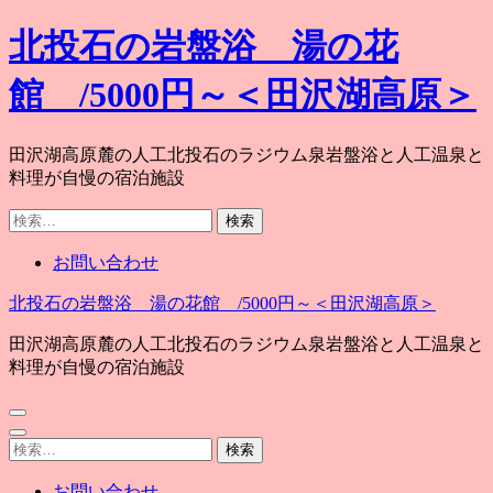
コ
北投石の岩盤浴 湯の花
ン
テ
館 /5000円～＜田沢湖高原＞
ン
ツ
へ
田沢湖高原麓の人工北投石のラジウム泉岩盤浴と人工温泉と
ス
料理が自慢の宿泊施設
キ
検
ッ
索:
プ
お問い合わせ
(Enter
を
北投石の岩盤浴 湯の花館 /5000円～＜田沢湖高原＞
押
す)
田沢湖高原麓の人工北投石のラジウム泉岩盤浴と人工温泉と
料理が自慢の宿泊施設
検
索:
お問い合わせ